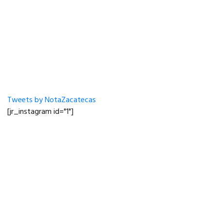
Tweets by NotaZacatecas
[jr_instagram id="1"]