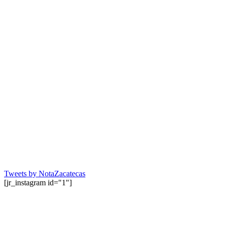
Tweets by NotaZacatecas
[jr_instagram id="1"]