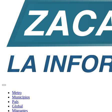
Metro
Municipios
País
Global
Migrantes