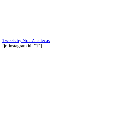
Tweets by NotaZacatecas
[jr_instagram id="1"]