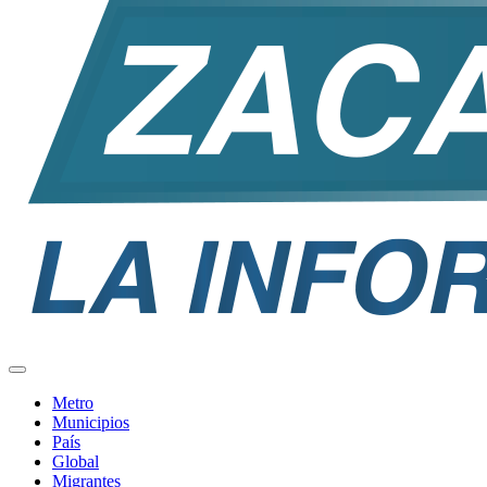
Metro
Municipios
País
Global
Migrantes