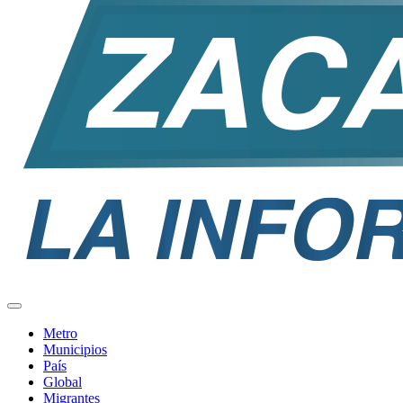
Metro
Municipios
País
Global
Migrantes