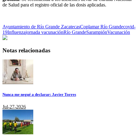
de Salud para el registro oficial de las dosis aplicadas.
Ayuntamiento de Río Grande Zacatecas
Coplamar Río Grande
covid-
19
Influenza
jornada vacunación
Río Grande
Sarampión
Vacunación
Notas relacionadas
Nunca me negué a declarar: Javier Torres
Jul-27-2026