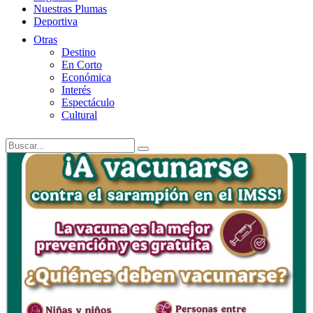
Nuestras Plumas
Deportiva
Otras
Destino
En Corto
Económica
Interés
Espectáculo
Cultural