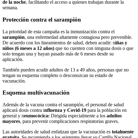
de la noche
, facilitando el acceso a quienes trabajan durante la
semana.
Protección contra el sarampión
La prioridad de esta campaña es la inmunización contra el
sarampión
, una enfermedad altamente contagiosa pero prevenible.
De acuerdo con los lineamientos de salud, deben acudir: n
iñas y
niños (6 meses a 12 años)
que no cuenten con ninguna dosis o que
solo tengan una y hayan pasado más de 6 meses desde su
aplicación.
También pueden acudir adultos de 13 a 49 años, personas que no
tengan su esquema completo o desconozcan su estado de
vacunación.
Esquema multivacunación
Además de la vacuna contra el sarampión, el personal de salud
aplicará dosis contra i
nfluenza y Covid-19
para la población en
general y n
eumocócica:
Dirigida especialmente a los
adultos
mayores
, para prevenir complicaciones respiratorias graves.
Las autoridades de salud enfatizan que la vacunación es
totalmente
gratuita
. Se recomienda a los asistentes llevar su Cartilla Nacional