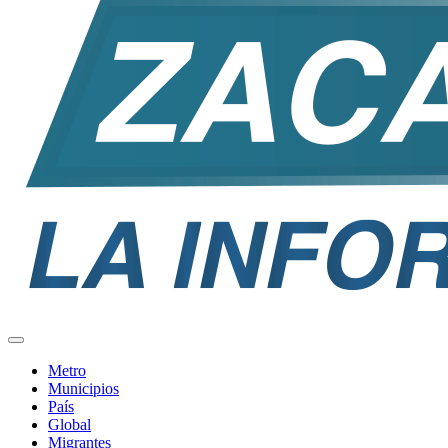
Metro
Municipios
País
Global
Migrantes