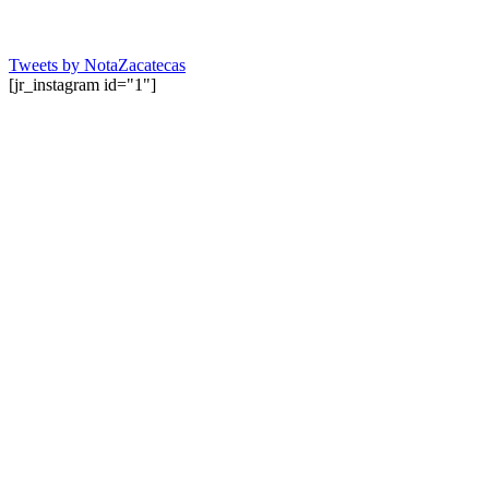
Tweets by NotaZacatecas
[jr_instagram id="1"]