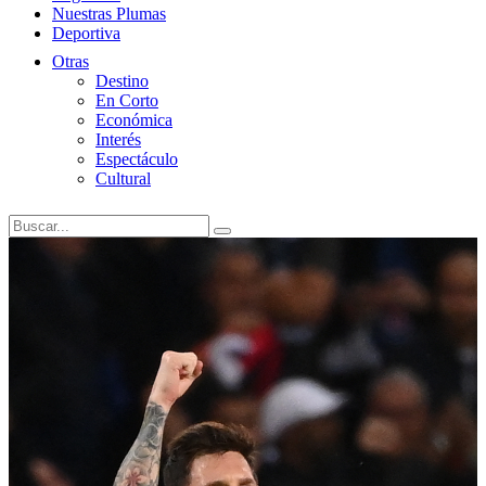
Nuestras Plumas
Deportiva
Otras
Destino
En Corto
Económica
Interés
Espectáculo
Cultural