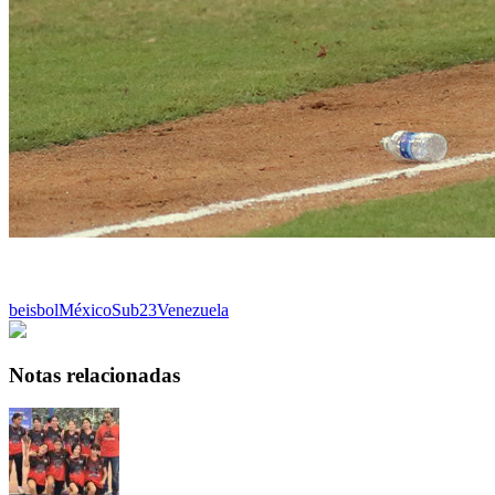
beisbol
México
Sub23
Venezuela
Notas relacionadas