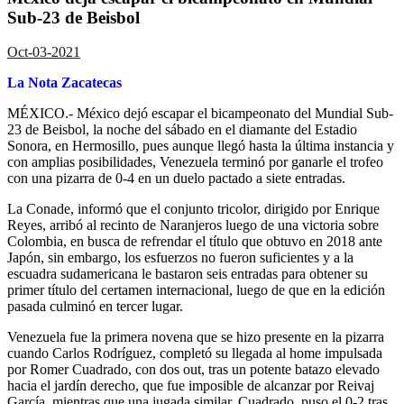
Sub-23 de Beisbol
Oct-03-2021
La Nota Zacatecas
MÉXICO.- México dejó escapar el bicampeonato del Mundial Sub-
23 de Beisbol, la noche del sábado en el diamante del Estadio
Sonora, en Hermosillo, pues aunque llegó hasta la última instancia y
con amplias posibilidades, Venezuela terminó por ganarle el trofeo
con una pizarra de 0-4 en un duelo pactado a siete entradas.
La Conade, informó que el conjunto tricolor, dirigido por Enrique
Reyes, arribó al recinto de
Naranjeros
luego de una victoria sobre
Colombia, en busca de refrendar el título que obtuvo en 2018 ante
Japón, sin embargo, los esfuerzos no fueron suficientes y a la
escuadra sudamericana le bastaron seis entradas para obtener su
primer título del certamen internacional, luego de que en la edición
pasada culminó en tercer lugar.
Venezuela fue la primera novena que se hizo presente en la pizarra
cuando Carlos Rodríguez, completó su llegada al
home
impulsada
por Romer Cuadrado, con dos
out
, tras un potente batazo elevado
hacia el jardín derecho, que fue imposible de alcanzar por Reivaj
García, mientras que una jugada similar, Cuadrado, puso el 0-2 tras