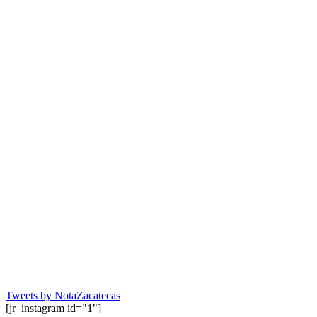
Tweets by NotaZacatecas
[jr_instagram id="1"]