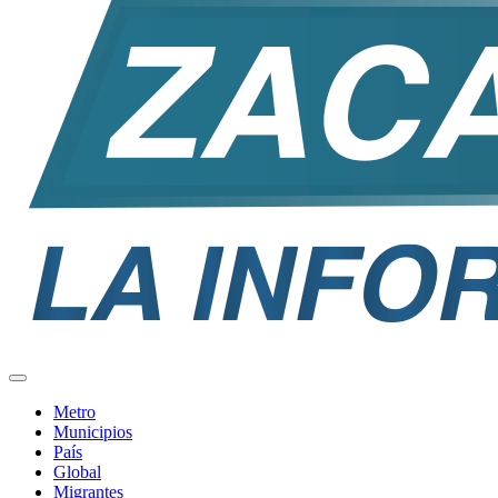
Metro
Municipios
País
Global
Migrantes