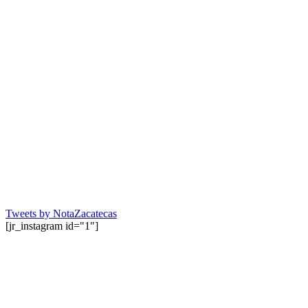
Tweets by NotaZacatecas
[jr_instagram id="1"]