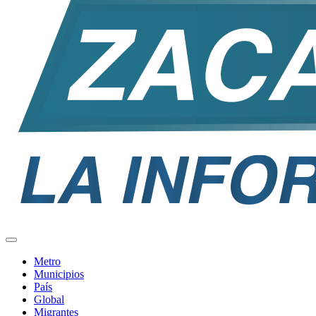
Metro
Municipios
País
Global
Migrantes