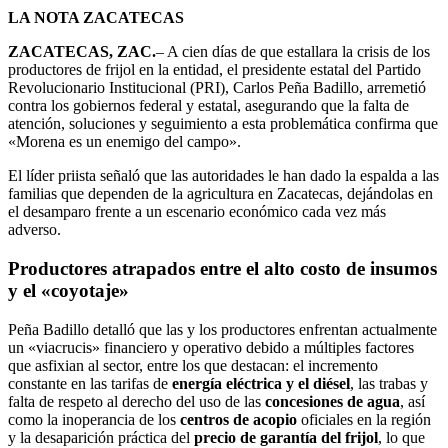
LA NOTA ZACATECAS
ZACATECAS, ZAC.
– A cien días de que estallara la crisis de los
productores de frijol en la entidad, el presidente estatal del Partido
Revolucionario Institucional (PRI), Carlos Peña Badillo, arremetió
contra los gobiernos federal y estatal, asegurando que la falta de
atención, soluciones y seguimiento a esta problemática confirma que
«Morena es un enemigo del campo».
El líder priista señaló que las autoridades le han dado la espalda a las
familias que dependen de la agricultura en Zacatecas, dejándolas en
el desamparo frente a un escenario económico cada vez más
adverso.
Productores atrapados entre el alto costo de insumos
y el «coyotaje»
Peña Badillo detalló que las y los productores enfrentan actualmente
un «viacrucis» financiero y operativo debido a múltiples factores
que asfixian al sector, entre los que destacan: el incremento
constante en las tarifas de
energía eléctrica y el diésel
, las trabas y
falta de respeto al derecho del uso de las
concesiones de agua
, así
como la inoperancia de los
centros de acopio
oficiales en la región
y la desaparición práctica del
precio de garantía del frijol
, lo que