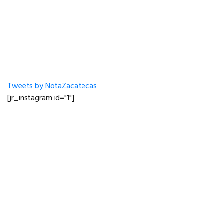
Tweets by NotaZacatecas
[jr_instagram id="1"]