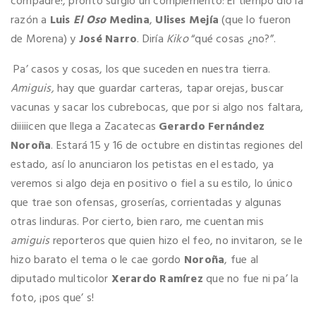
compadre!, pronto surgió un complemento: El tiempo dio la
razón a
Luis
El Oso
Medina
,
Ulises Mejía
(que lo fueron
de Morena) y
José Narro
. Diría
Kiko
“qué cosas ¿no?”.
Pa’ casos y cosas, los que suceden en nuestra tierra.
Amiguis,
hay que guardar carteras, tapar orejas, buscar
vacunas y sacar los cubrebocas, que por si algo nos faltara,
diiiiicen que llega a Zacatecas
Gerardo Fernández
Noroña
. Estará 15 y 16 de octubre en distintas regiones del
estado, así lo anunciaron los petistas en el estado, ya
veremos si algo deja en positivo o fiel a su estilo, lo único
que trae son ofensas, groserías, corrientadas y algunas
otras linduras. Por cierto, bien raro, me cuentan mis
amiguis
reporteros que quien hizo el feo, no invitaron, se le
hizo barato el tema o le cae gordo
Noroña
, fue al
diputado multicolor
Xerardo Ramírez
que no fue ni pa’ la
foto, ¡pos que’ s!