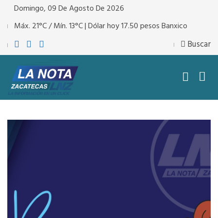
Domingo, 09 De Agosto De 2026
Máx. 21°C / Mín. 13°C | Dólar hoy 17.50 pesos Banxico
Buscar