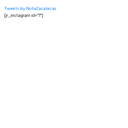
Tweets by NotaZacatecas
[jr_instagram id="1"]