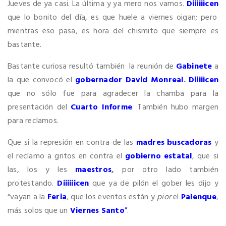
Jueves de ya casi. La última y ya mero nos vamos.
Diiiiiicen
que lo bonito del día, es que huele a viernes oigan; pero
mientras eso pasa, es hora del chismito que siempre es
bastante.
Bastante curiosa resultó también la reunión de
Gabinete
a
la que convocó el
gobernador David Monreal
.
Diiiiicen
que no sólo fue para agradecer la chamba para la
presentación del
Cuarto Informe
. También hubo margen
para reclamos.
Que si la represión en contra de las
madres buscadoras
y
el reclamo a gritos en contra el
gobierno estatal
, que si
las, los y les
maestros
,
por otro lado también
protestando.
Diiiiiicen
que ya de pilón el gober les dijo y
“vayan a la
Feria
, que los eventos están y
pior
el
Palenque
,
más solos que un
Viernes Santo
”
.