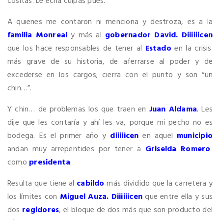
cositas. Le echa culpas pues.
A quienes me contaron ni menciona y destroza, es a la
familia Monreal
y más al
gobernador David. Diiiiiicen
que los hace responsables de tener al
Estado
en la crisis
más grave de su historia, de aferrarse al poder y de
excederse en los cargos; cierra con el punto y son “un
chin…”.
Y chin… de problemas los que traen en
Juan Aldama
.
Les
dije que les contaría y ahí les va, porque mi pecho no es
bodega. Es el primer año y
diiiiicen
en aquel
municipio
andan muy arrepentides por tener a
Griselda Romero
como
presidenta
.
Resulta que tiene al
cabildo
más dividido que la carretera y
los límites con
Miguel Auza. Diiiiiicen
que entre ella y sus
dos
regidores
, el bloque de dos más que son producto del