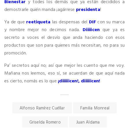
Bienestar
y todes los demás que ya están decididos a
demostrarle quién manda ¡agárrese
presidenta
!
Ya de que
reetiqueta
las despensas del
DIF
con su marca
y nombre mejor no decimos nada.
Diiiiicen
que ya es
secreto a voces el desvío que anda haciendo con esos
productos que son para quienes más necesitan, no para su
promoción.
Pa’ secretos aquí no; así que mejor les cuento que me voy.
Mañana nos leemos, eso sí, se acuerdan de que aquí nada
es cierto, nomás es lo que
¡diiiiiicen!, diiiiiicen!
Alfonso Ramírez Cuéllar
Familia Monreal
Griselda Romero
Juan Aldama