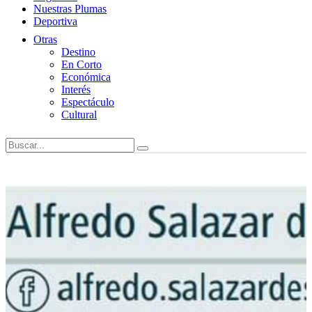
Nuestras Plumas
Deportiva
Otras
Destino
En Corto
Económica
Interés
Espectáculo
Cultural