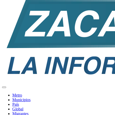
Metro
Municipios
País
Global
Migrantes