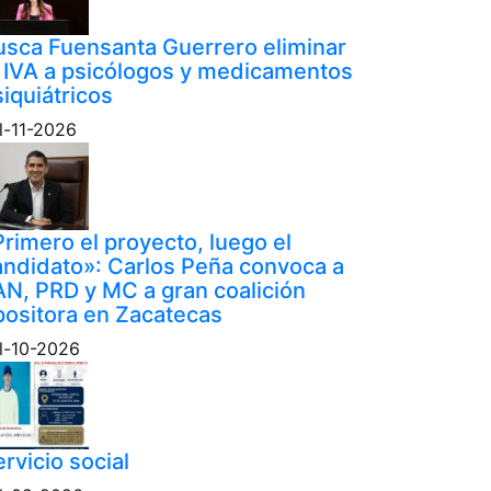
usca Fuensanta Guerrero eliminar
l IVA a psicólogos y medicamentos
iquiátricos
l-11-2026
rimero el proyecto, luego el
andidato»: Carlos Peña convoca a
AN, PRD y MC a gran coalición
positora en Zacatecas
l-10-2026
rvicio social