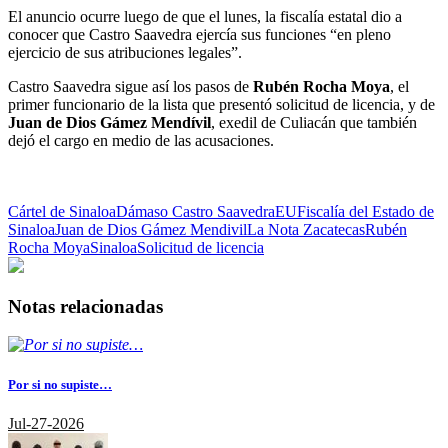
El anuncio ocurre luego de que el lunes, la fiscalía estatal dio a
conocer que Castro Saavedra ejercía sus funciones “en pleno
ejercicio de sus atribuciones legales”.
Castro Saavedra sigue así los pasos de
Rubén Rocha Moya
, el
primer funcionario de la lista que presentó solicitud de licencia, y de
Juan de Dios Gámez Mendívil
, exedil de Culiacán que también
dejó el cargo en medio de las acusaciones.
Cártel de Sinaloa
Dámaso Castro Saavedra
EU
Fiscalía del Estado de
Sinaloa
Juan de Dios Gámez Mendivil
La Nota Zacatecas
Rubén
Rocha Moya
Sinaloa
Solicitud de licencia
Notas relacionadas
Por si no supiste…
Jul-27-2026