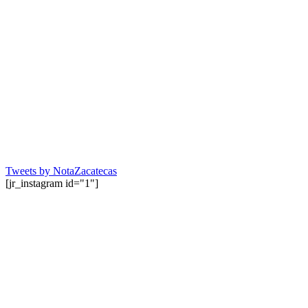
Tweets by NotaZacatecas
[jr_instagram id="1"]