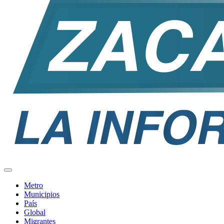
Metro
Municipios
País
Global
Migrantes