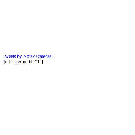
Tweets by NotaZacatecas
[jr_instagram id="1"]