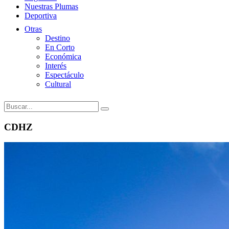
Nuestras Plumas
Deportiva
Otras
Destino
En Corto
Económica
Interés
Espectáculo
Cultural
CDHZ