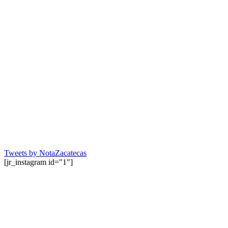
Tweets by NotaZacatecas
[jr_instagram id="1"]