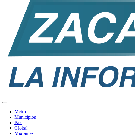
Metro
Municipios
País
Global
Migrantes