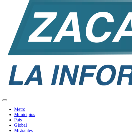
Metro
Municipios
País
Global
Migrantes