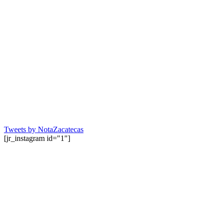
Tweets by NotaZacatecas
[jr_instagram id="1"]