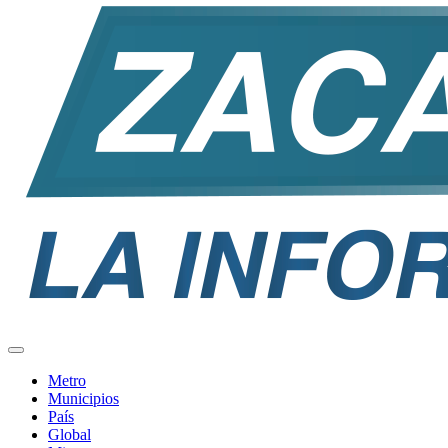
Metro
Municipios
País
Global