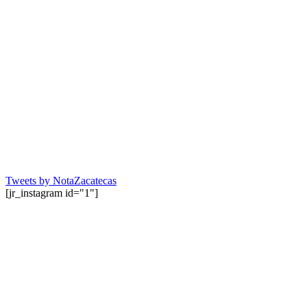
Tweets by NotaZacatecas
[jr_instagram id="1"]