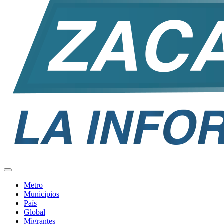
Metro
Municipios
País
Global
Migrantes