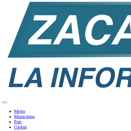
Metro
Municipios
País
Global