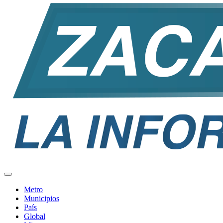
Metro
Municipios
País
Global