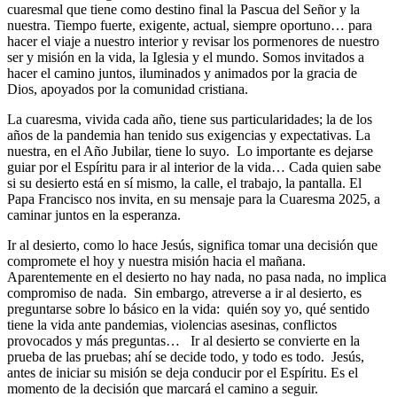
cuaresmal que tiene como destino final la Pascua del Señor y la
nuestra. Tiempo fuerte, exigente, actual, siempre oportuno… para
hacer el viaje a nuestro interior y revisar los pormenores de nuestro
ser y misión en la vida, la Iglesia y el mundo. Somos invitados a
hacer el camino juntos, iluminados y animados por la gracia de
Dios, apoyados por la comunidad cristiana.
La cuaresma, vivida cada año, tiene sus particularidades; la de los
años de la pandemia han tenido sus exigencias y expectativas. La
nuestra, en el Año Jubilar, tiene lo suyo. Lo importante es dejarse
guiar por el Espíritu para ir al interior de la vida… Cada quien sabe
si su desierto está en sí mismo, la calle, el trabajo, la pantalla. El
Papa Francisco nos invita, en su mensaje para la Cuaresma 2025, a
caminar juntos en la esperanza.
Ir al desierto, como lo hace Jesús, significa tomar una decisión que
compromete el hoy y nuestra misión hacia el mañana.
Aparentemente en el desierto no hay nada, no pasa nada, no implica
compromiso de nada. Sin embargo, atreverse a ir al desierto, es
preguntarse sobre lo básico en la vida: quién soy yo, qué sentido
tiene la vida ante pandemias, violencias asesinas, conflictos
provocados y más preguntas… Ir al desierto se convierte en la
prueba de las pruebas; ahí se decide todo, y todo es todo. Jesús,
antes de iniciar su misión se deja conducir por el Espíritu. Es el
momento de la decisión que marcará el camino a seguir.