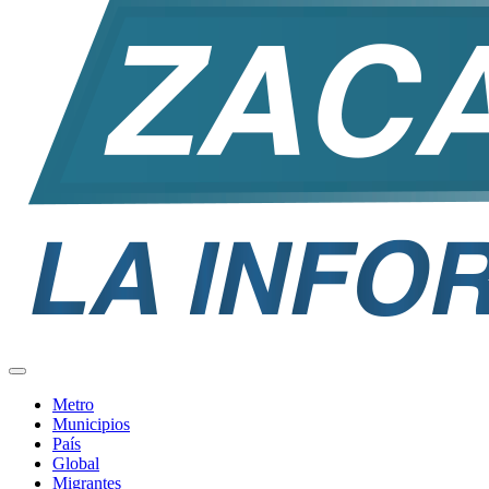
Metro
Municipios
País
Global
Migrantes