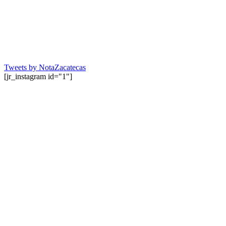
Tweets by NotaZacatecas
[jr_instagram id="1"]