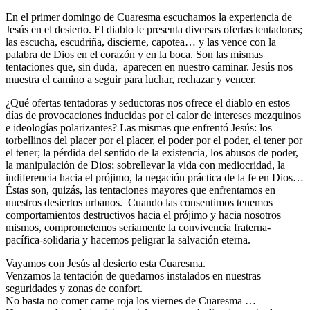
En el primer domingo de Cuaresma escuchamos la experiencia de
Jesús en el desierto. El diablo le presenta diversas ofertas tentadoras;
las escucha, escudriña, discierne, capotea… y las vence con la
palabra de Dios en el corazón y en la boca. Son las mismas
tentaciones que, sin duda, aparecen en nuestro caminar. Jesús nos
muestra el camino a seguir para luchar, rechazar y vencer.
¿Qué ofertas tentadoras y seductoras nos ofrece el diablo en estos
días de provocaciones inducidas por el calor de intereses mezquinos
e ideologías polarizantes? Las mismas que enfrentó Jesús: los
torbellinos del placer por el placer, el poder por el poder, el tener por
el tener; la pérdida del sentido de la existencia, los abusos de poder,
la manipulación de Dios; sobrellevar la vida con mediocridad, la
indiferencia hacia el prójimo, la negación práctica de la fe en Dios…
Éstas son, quizás, las tentaciones mayores que enfrentamos en
nuestros desiertos urbanos. Cuando las consentimos tenemos
comportamientos destructivos hacia el prójimo y hacia nosotros
mismos, comprometemos seriamente la convivencia fraterna-
pacífica-solidaria y hacemos peligrar la salvación eterna.
Vayamos con Jesús al desierto esta Cuaresma.
Venzamos la tentación de quedarnos instalados en nuestras
seguridades y zonas de confort.
No basta no comer carne roja los viernes de Cuaresma …