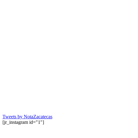
Tweets by NotaZacatecas
[jr_instagram id="1"]