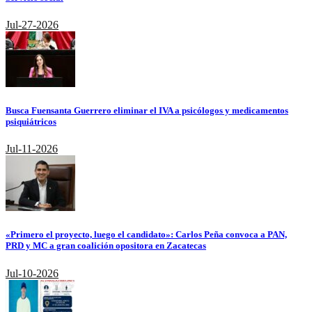
Jul-27-2026
Busca Fuensanta Guerrero eliminar el IVA a psicólogos y medicamentos
psiquiátricos
Jul-11-2026
«Primero el proyecto, luego el candidato»: Carlos Peña convoca a PAN,
PRD y MC a gran coalición opositora en Zacatecas
Jul-10-2026