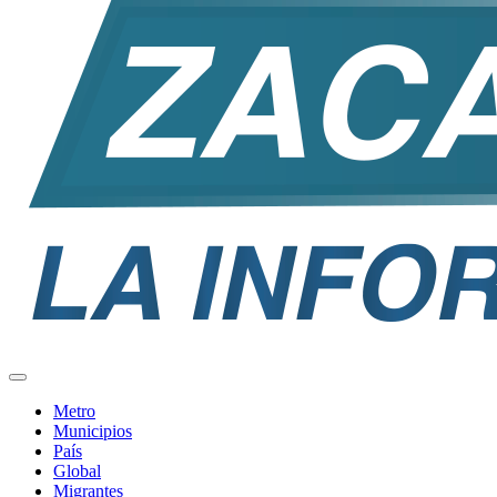
Metro
Municipios
País
Global
Migrantes