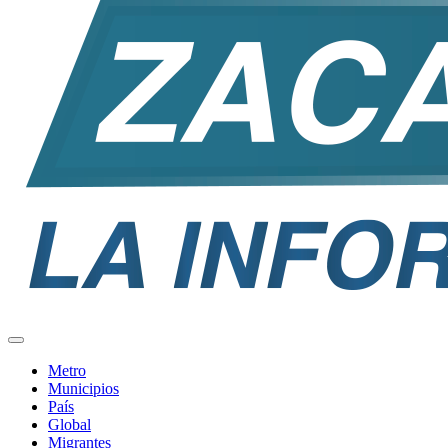
Metro
Municipios
País
Global
Migrantes