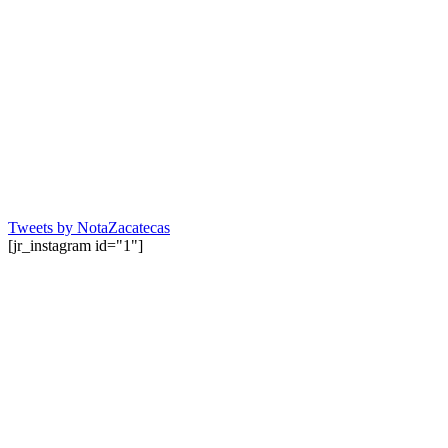
Tweets by NotaZacatecas
[jr_instagram id="1"]