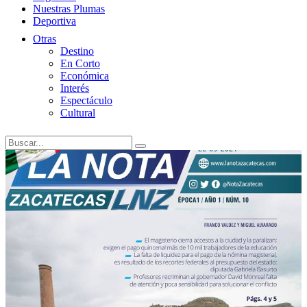
Nuestras Plumas
Deportiva
Otras
Destino
En Corto
Económica
Interés
Espectáculo
Cultural