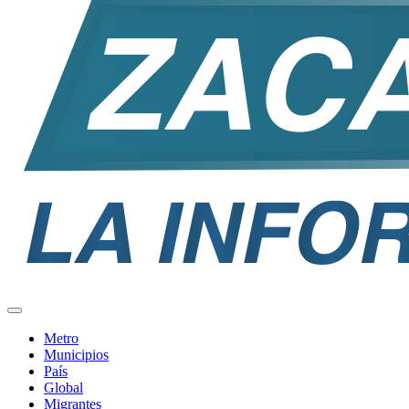
Metro
Municipios
País
Global
Migrantes