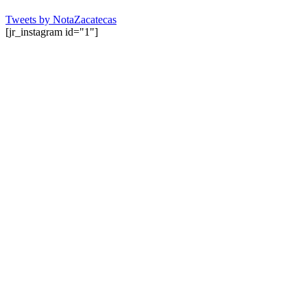
Tweets by NotaZacatecas
[jr_instagram id="1"]