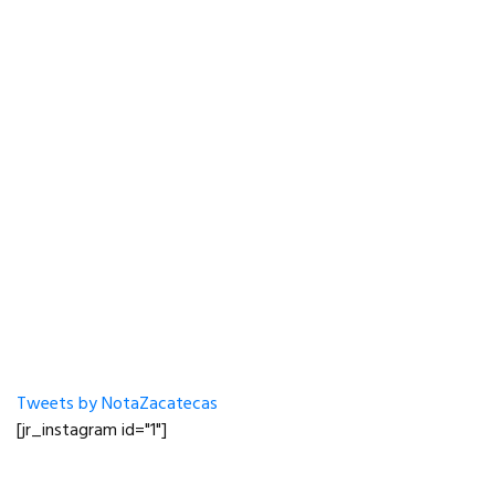
Tweets by NotaZacatecas
[jr_instagram id="1"]