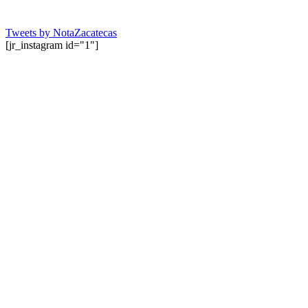
Tweets by NotaZacatecas
[jr_instagram id="1"]