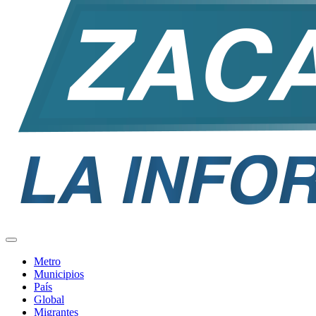
Metro
Municipios
País
Global
Migrantes