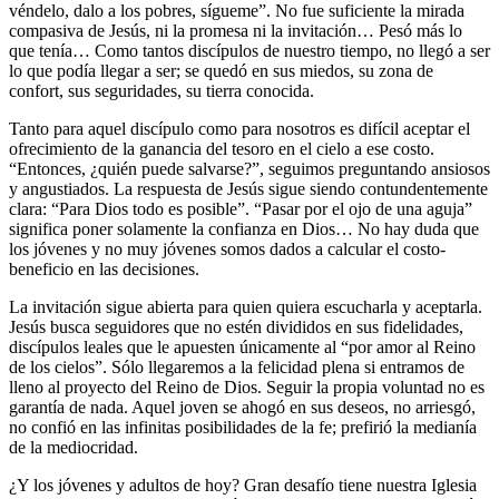
véndelo, dalo a los pobres, sígueme”. No fue suficiente la mirada
compasiva de Jesús, ni la promesa ni la invitación… Pesó más lo
que tenía… Como tantos discípulos de nuestro tiempo, no llegó a ser
lo que podía llegar a ser; se quedó en sus miedos, su zona de
confort, sus seguridades, su tierra conocida.
Tanto para aquel discípulo como para nosotros es difícil aceptar el
ofrecimiento de la ganancia del tesoro en el cielo a ese costo.
“Entonces, ¿quién puede salvarse?”, seguimos preguntando ansiosos
y angustiados. La respuesta de Jesús sigue siendo contundentemente
clara: “Para Dios todo es posible”. “Pasar por el ojo de una aguja”
significa poner solamente la confianza en Dios… No hay duda que
los jóvenes y no muy jóvenes somos dados a calcular el costo-
beneficio en las decisiones.
La invitación sigue abierta para quien quiera escucharla y aceptarla.
Jesús busca seguidores que no estén divididos en sus fidelidades,
discípulos leales que le apuesten únicamente al “por amor al Reino
de los cielos”. Sólo llegaremos a la felicidad plena si entramos de
lleno al proyecto del Reino de Dios. Seguir la propia voluntad no es
garantía de nada. Aquel joven se ahogó en sus deseos, no arriesgó,
no confió en las infinitas posibilidades de la fe; prefirió la medianía
de la mediocridad.
¿Y los jóvenes y adultos de hoy? Gran desafío tiene nuestra Iglesia