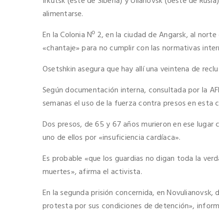
Irkutsk (este de Siberia) y Ulianovsk (oeste de Rusi
alimentarse.
En la Colonia Nº 2, en la ciudad de Angarsk, al nort
«chantaje» para no cumplir con las normativas inter
Osetshkin asegura que hay allí una veintena de recl
Según documentación interna, consultada por la AFP
semanas el uso de la fuerza contra presos en esta c
Dos presos, de 65 y 67 años murieron en ese lugar 
uno de ellos por «insuficiencia cardíaca».
Es probable «que los guardias no digan toda la verd
muertes», afirma el activista.
En la segunda prisión concernida, en Novulianovsk
protesta por sus condiciones de detención», inform