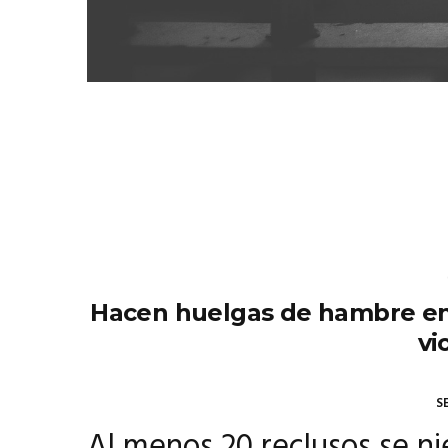
Hacen huelgas de hambre en 
vi
S
Al menos 20 reclusos se n