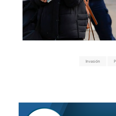
Invasión
P