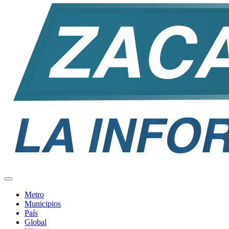
Metro
Municipios
País
Global