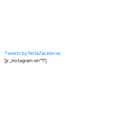
Tweets by NotaZacatecas
[jr_instagram id="1"]