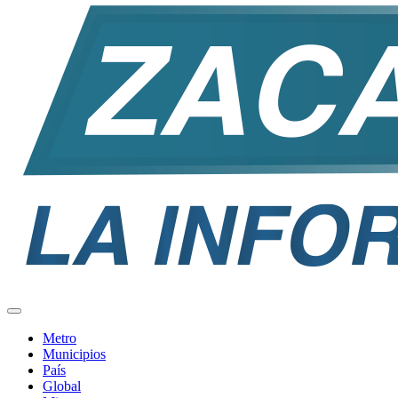
Metro
Municipios
País
Global