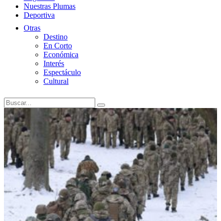
Nuestras Plumas
Deportiva
Otras
Destino
En Corto
Económica
Interés
Espectáculo
Cultural