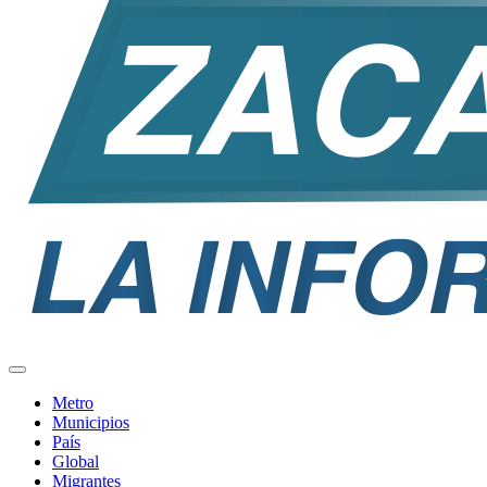
Metro
Municipios
País
Global
Migrantes