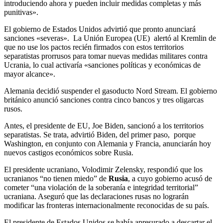
introduciendo ahora y pueden incluir medidas completas y más
punitivas».
El gobierno de Estados Unidos advirtió que pronto anunciará
sanciones «severas». La Unión Europea (UE) alertó al Kremlin de
que no use los pactos recién firmados con estos territorios
separatistas prorrusos para tomar nuevas medidas militares contra
Ucrania, lo cual activaría «sanciones políticas y económicas de
mayor alcance».
Alemania decidió suspender el gasoducto Nord Stream. El gobierno
británico anunció sanciones contra cinco bancos y tres oligarcas
rusos.
Antes, el presidente de EU, Joe Biden, sancionó a los territorios
separatistas. Se trata, advirtió Biden, del primer paso, porque
Washington, en conjunto con Alemania y Francia, anunciarán hoy
nuevos castigos económicos sobre Rusia.
El presidente ucraniano, Volodimir Zelensky, respondió que los
ucranianos “no tienen miedo” de
Rusia
, a cuyo gobierno acusó de
cometer “una violación de la soberanía e integridad territorial”
ucraniana. Aseguró que las declaraciones rusas no lograrán
modificar las fronteras internacionalmente reconocidas de su país.
El presidente de Estados Unidos se había apresurado a descartar el