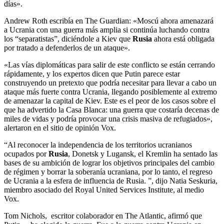
días».
Andrew Roth escribía en The Guardian: «Moscú ahora amenazará
a Ucrania con una guerra más amplia si continúa luchando contra
los “separatistas”, diciéndole a Kiev que
Rusia
ahora está obligada
por tratado a defenderlos de un ataque».
«Las vías diplomáticas para salir de este conflicto se están cerrando
rápidamente, y los expertos dicen que Putin parece estar
construyendo un pretexto que podría necesitar para llevar a cabo un
ataque más fuerte contra Ucrania, llegando posiblemente al extremo
de amenazar la capital de Kiev. Este es el peor de los casos sobre el
que ha advertido la Casa Blanca: una guerra que costaría decenas de
miles de vidas y podría provocar una crisis masiva de refugiados»,
alertaron en el sitio de opinión Vox.
“Al reconocer la independencia de los territorios ucranianos
ocupados por
Rusia
, Donetsk y Lugansk, el Kremlin ha sentado las
bases de su ambición de lograr los objetivos principales del cambio
de régimen y borrar la soberanía ucraniana, por lo tanto, el regreso
de Ucrania a la esfera de influencia de Rusia. ”, dijo Natia Seskuria,
miembro asociado del Royal United Services Institute, al medio
Vox.
Tom Nichols, escritor colaborador en The Atlantic, afirmó que