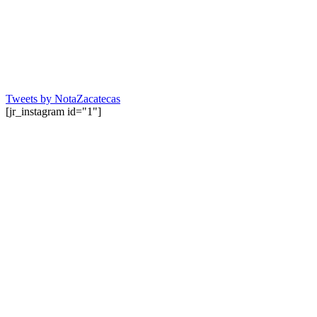
Tweets by NotaZacatecas
[jr_instagram id="1"]