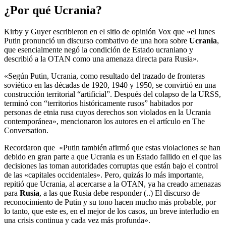
¿Por qué Ucrania?
Kirby y Guyer escribieron en el sitio de opinión Vox que «el lunes
Putin pronunció un discurso combativo de una hora sobre
Ucrania
,
que esencialmente negó la condición de Estado ucraniano y
describió a la OTAN como una amenaza directa para Rusia».
«Según Putin, Ucrania, como resultado del trazado de fronteras
soviético en las décadas de 1920, 1940 y 1950, se convirtió en una
construcción territorial “artificial”. Después del colapso de la URSS,
terminó con “territorios históricamente rusos” habitados por
personas de etnia rusa cuyos derechos son violados en la Ucrania
contemporánea», mencionaron los autores en el artículo en The
Conversation.
Recordaron que «Putin también afirmó que estas violaciones se han
debido en gran parte a que Ucrania es un Estado fallido en el que las
decisiones las toman autoridades corruptas que están bajo el control
de las «capitales occidentales». Pero, quizás lo más importante,
repitió que Ucrania, al acercarse a la OTAN, ya ha creado amenazas
para
Rusia
, a las que Rusia debe responder (..) El discurso de
reconocimiento de Putin y su tono hacen mucho más probable, por
lo tanto, que este es, en el mejor de los casos, un breve interludio en
una crisis continua y cada vez más profunda».