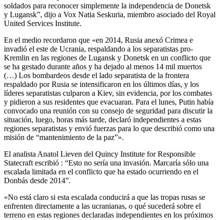
soldados para reconocer simplemente la independencia de Donetsk
y Lugansk”, dijo a Vox Natia Seskuria, miembro asociado del Royal
United Services Institute.
En el medio recordaron que «en 2014, Rusia anexó Crimea e
invadió el este de Ucrania, respaldando a los separatistas pro-
Kremlin en las regiones de Lugansk y Donetsk en un conflicto que
se ha gestado durante años y ha dejado al menos 14 mil muertos
(…) Los bombardeos desde el lado separatista de la frontera
respaldado por Rusia se intensificaron en los últimos días, y los
líderes separatistas culparon a Kiev, sin evidencia, por los combates
y pidieron a sus residentes que evacuaran. Para el lunes, Putin había
convocado una reunión con su consejo de seguridad para discutir la
situación, luego, horas más tarde, declaró independientes a estas
regiones separatistas y envió fuerzas para lo que describió como una
misión de “mantenimiento de la paz”».
El analista Anatol Lieven del Quincy Institute for Responsible
Statecraft escribió : “Esto no sería una invasión. Marcaría sólo una
escalada limitada en el conflicto que ha estado ocurriendo en el
Donbás desde 2014”.
«No está claro si esta escalada conducirá a que las tropas rusas se
enfrenten directamente a las ucranianas, o qué sucederá sobre el
terreno en estas regiones declaradas independientes en los próximos