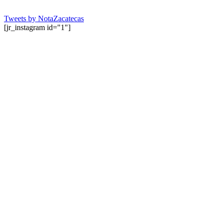
Tweets by NotaZacatecas
[jr_instagram id="1"]