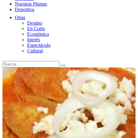
Nuestras Plumas
Deportiva
Otras
Destino
En Corto
Económica
Interés
Espectáculo
Cultural