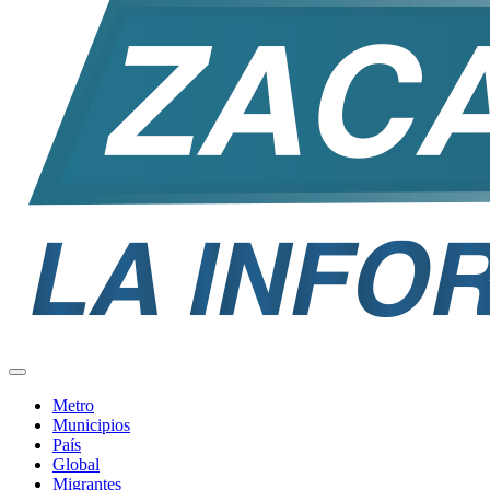
Metro
Municipios
País
Global
Migrantes