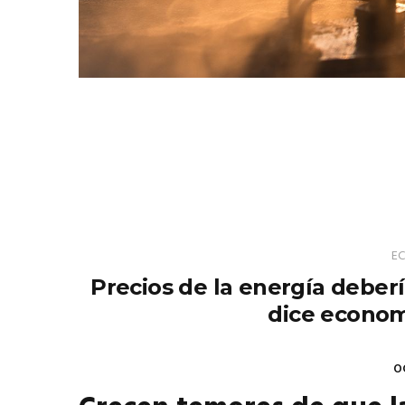
E
Precios de la energía deberí
dice economi
O